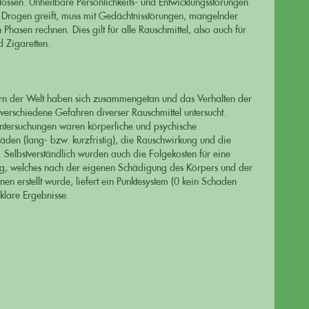
lossen. Unheilbare Persönlichkeits- und Entwicklungsstörungen
 Drogen greift, muss mit Gedächtnisstörungen, mangelnder
Phasen rechnen. Dies gilt für alle Rauschmittel, also auch für
 Zigaretten.
ern der Welt haben sich zusammengetan und das Verhalten der
erschiedene Gefahren diverser Rauschmittel untersucht.
Untersuchungen waren körperliche und psychische
äden (lang- bzw. kurzfristig), die Rauschwirkung und die
 Selbstverständlich wurden auch die Folgekosten für eine
g, welches nach der eigenen Schädigung des Körpers und der
n erstellt wurde, liefert ein Punktesystem (0 kein Schaden
klare Ergebnisse.