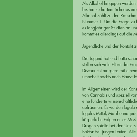
Als Alkohol hingegen werden 
bis hin zu hartem Schnaps eine
Alkohol zählt zu den Rauschmi
Nummer 1. Um die Frage zu klä
es langjähriger Studien an u
kommt es allerdings auf die 
Jugendliche und der Kontakt 
Die Jugend hat und hatte sch
stellen sich viele Eltern die F
Disconacht morgens mit einem
umnebelt nachts nach Hause 
Im Allgemeinen wird der Kons
von Cannabis und speziell von
eine fundierte wissenschaftlic
aufräumen. Es wurden legale un
legales Mittel, Marihuana jed
körperliche Folgen eines Miss
Drogen spielte bei den Untersu
Faktor bei jungen Leuten. All