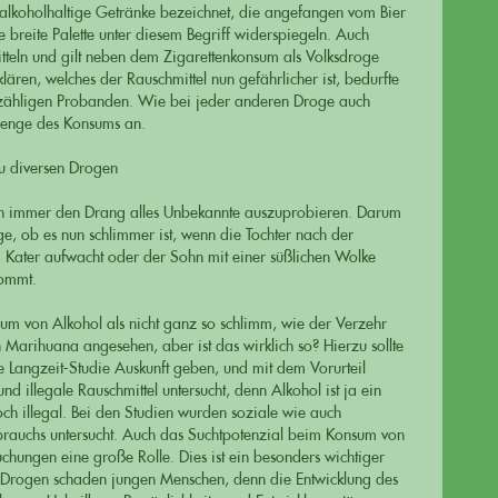
alkoholhaltige Getränke bezeichnet, die angefangen vom Bier
 breite Palette unter diesem Begriff widerspiegeln. Auch
tteln und gilt neben dem Zigarettenkonsum als Volksdroge
ren, welches der Rauschmittel nun gefährlicher ist, bedurfte
nzähligen Probanden. Wie bei jeder anderen Droge auch
Menge des Konsums an.
zu diversen Drogen
on immer den Drang alles Unbekannte auszuprobieren. Darum
rage, ob es nun schlimmer ist, wenn die Tochter nach der
 Kater aufwacht oder der Sohn mit einer süßlichen Wolke
kommt.
um von Alkohol als nicht ganz so schlimm, wie der Verzehr
 Marihuana angesehen, aber ist das wirklich so? Hierzu sollte
he Langzeit-Studie Auskunft geben, und mit dem Vorurteil
d illegale Rauschmittel untersucht, denn Alkohol ist ja ein
och illegal. Bei den Studien wurden soziale wie auch
brauchs untersucht. Auch das Suchtpotenzial beim Konsum von
chungen eine große Rolle. Dies ist ein besonders wichtiger
e Drogen schaden jungen Menschen, denn die Entwicklung des