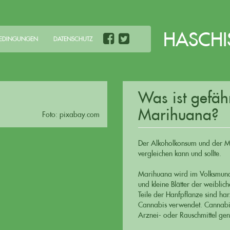
HASCHI
BEDINGUNGEN
DATENSCHUTZ
Was ist gefäh
Marihuana?
Foto: pixabay.com
Der Alkoholkonsum und der Ma
vergleichen kann und sollte.
Marihuana wird im Volksmund
und kleine Blätter der weiblic
Teile der Hanfpflanze sind h
Cannabis verwendet. Cannabis 
Arznei- oder Rauschmittel gen