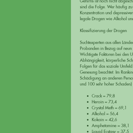
Gehirns ist noch nicht abgesch
sind die Folge. Wer häufig zu
Konzentration und depressiven 
legale Drogen wie Alkohol und
Klassifizierung der Drogen
Suchtexperten aus allen Länd
Probanden in Bezug auf neun v
Wichtigste Faktoren bei den 
Abhängigkeit, körperliche Sch
Folgen für das soziale Umfeld.
Genesung beachtet. Im Rankin
Schädigung an anderen Persone
und 100 sehr hoher Schaden) 
Crack = 79,8
Heroin = 73,4
Crystal Meth = 69,1
Alkohol = 56,4
Kokain = 42,6
Amphetamine = 38,1
Liquid Ecstasy = 37,5