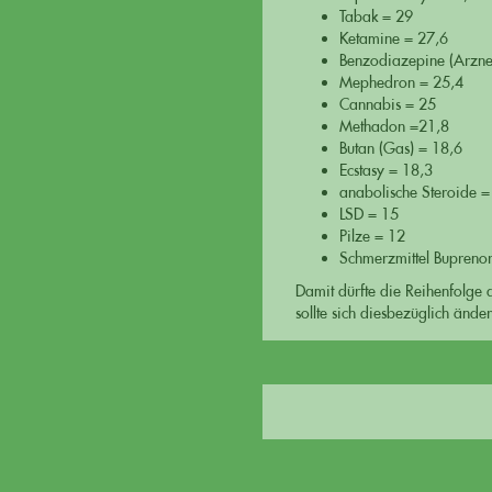
Tabak = 29
Ketamine = 27,6
Benzodiazepine (Arznei
Mephedron = 25,4
Cannabis = 25
Methadon =21,8
Butan (Gas) = 18,6
Ecstasy = 18,3
anabolische Steroide =
LSD = 15
Pilze = 12
Schmerzmittel Bupreno
Damit dürfte die Reihenfolge d
sollte sich diesbezüglich änder