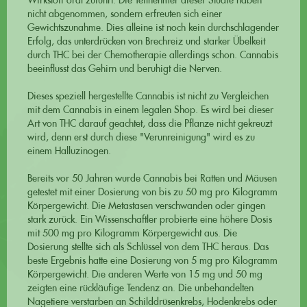
Wirkstoff oral zuführt. Die Teilnehmer dieser Studie haben
nicht abgenommen, sondern erfreuten sich einer
Gewichtszunahme. Dies alleine ist noch kein durchschlagender
Erfolg, das unterdrücken von Brechreiz und starker Übelkeit
durch THC bei der Chemotherapie allerdings schon. Cannabis
beeinflusst das Gehirn und beruhigt die Nerven.
Dieses speziell hergestellte Cannabis ist nicht zu Vergleichen
mit dem Cannabis in einem legalen Shop. Es wird bei dieser
Art von THC darauf geachtet, dass die Pflanze nicht gekreuzt
wird, denn erst durch diese "Verunreinigung" wird es zu
einem Halluzinogen.
Bereits vor 50 Jahren wurde Cannabis bei Ratten und Mäusen
getestet mit einer Dosierung von bis zu 50 mg pro Kilogramm
Körpergewicht. Die Metastasen verschwanden oder gingen
stark zurück. Ein Wissenschaftler probierte eine höhere Dosis
mit 500 mg pro Kilogramm Körpergewicht aus. Die
Dosierung stellte sich als Schlüssel von dem THC heraus. Das
beste Ergebnis hatte eine Dosierung von 5 mg pro Kilogramm
Körpergewicht. Die anderen Werte von 15 mg und 50 mg
zeigten eine rückläufige Tendenz an. Die unbehandelten
Nagetiere verstarben an Schilddrüsenkrebs, Hodenkrebs oder